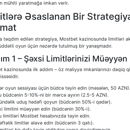
n mühiti yaratmağa imkan verir.
itlərə Əsaslanan Bir Strategi
imat
 təqdim edilən strategiya, Mostbet kazinosunda limitləri ak
ddətli oyun üçün nəzərdə tutulmuş bir yanaşmadır.
m 1 – Şəxsi Limitlərinizi Müəyyən
 kazinosunda ilk addım – öz maliyyə imkanlarınızı dəqiq qi
issəsidir.
ər oyun sessiyası üçün büdcə təyin edin (məsələn, 50 AZN)
u büdcənin 5-10%-ni bir mərcə ayırın (2.5-5 AZN).
ündəlik uduş hədəfi qoyun (büdcənin 50%-i qədər).
tki limitini müəyyən edin (büdcənin 30%-i).
u limitləri Mostbet hesabınızda təyin edin.
əftəlik limitlər əlavə edin (büdcənin 3 qatı).
imitləri bir dəfə təyin etdikdən sonra dəyişdirməyin.