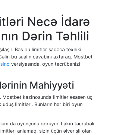
ləri Necə İdarə
nın Dərin Təhlili
laşır. Bəs bu limitlər sadəcə texniki
Gəlin bu sualın cavabını axtaraq. Mostbet
sino
versiyasında, oyun təcrübənizi
ərinin Mahiyyəti
r. Mostbet kazinosunda limitlər əsasən üç
uş limitləri. Bunların hər biri oyun
 həm də oyunçunu qoruyur. Lakin təcrübəli
mitləri anlamaq, sizin üçün əlverişli olan