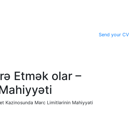
Send your CV
rə Etmək olar –
 Mahiyyəti
et Kazinosunda Mərc Limitlərinin Mahiyyəti